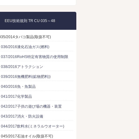
EEU技術規則 TR CU 035～48
 035/2014タバコ製品(取扱不可)
U 036/2016液化石油ガス(燃料)
U 037/2016RoHS特定有害物質の使用制限
U 038/2016アトラクション
U 039/2016無機肥料(鉱物肥料))
U 040/2016魚・魚製品
U 041/2017化学製品
EU 042/2017子供の遊び場の機器・装置
U 043/2017消火・防火設備
U 044/2017飲料水(ミネラルウオーター)
U 045/2017石油オイル(取扱不可)