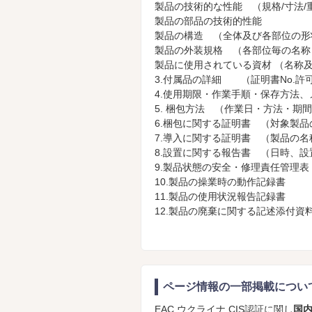
製品の技術的な性能 （規格/寸法/重量
製品の部品の技術的性能
製品の構造 （全体及び各部位の形
製品の外装規格 （各部位毎の名称
製品に使用されている資材 （名称及び
3.付属品の詳細 （証明書No.許可
4.使用期限・作業手順・保存方法
5. 梱包方法 （作業日・方法・期
6.梱包に関する証明書 （対象製
7.導入に関する証明書 （製品の
8.設置に関する報告書 （日時、
9.製品状態の安全・修理責任管理表
10.製品の操業時の動作記録書
11.製品の使用状況報告記録書
12.製品の廃棄に関する記述添付資
ページ情報の一部掲載につい
EAC,ウクライナ,CIS認証に関し
国