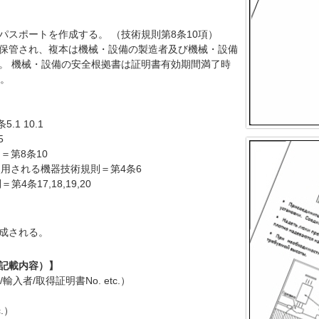
パスポートを作成する。 （技術規則第8条10項）
保管され、複本は機械・設備の製造者及び機械・設備
。 機械・設備の安全根拠書は証明書有効期間満了時
い。
5.1 10.1
5
則＝第8条10
囲気で使用される機器技術規則＝第4条6
＝第4条17,18,19,20
成される。
記載内容）】
入者/取得証明書No. etc.）
.）