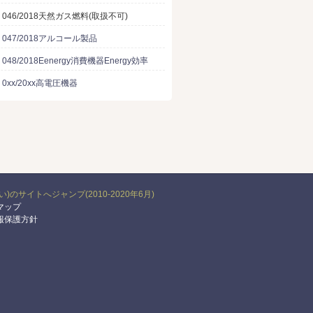
U 046/2018天然ガス燃料(取扱不可)
U 047/2018アルコール製品
U 048/2018Eenergy消費機器Energy効率
U 0xx/20xx高電圧機器
い)のサイトへジャンプ(2010-2020年6月)
マップ
報保護方針