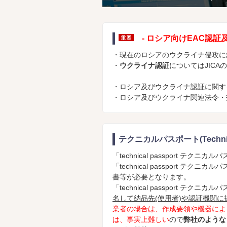
- ロシア向けEAC認証
・現在のロシアのウクライナ侵攻に
・
ウクライナ認証
についてはJICA
・ロシア及びウクライナ認証に関す
・ロシア及びウクライナ関連法令・
テクニカルパスポート(Technica
「technical passport テクニ
「technical passport 
書等が必要となります。
「technical passport テクニ
名して納品先(使用者)や認証機関
業者の場合は、作成要領や機器によ
は、事実上難しい
ので
弊社のような