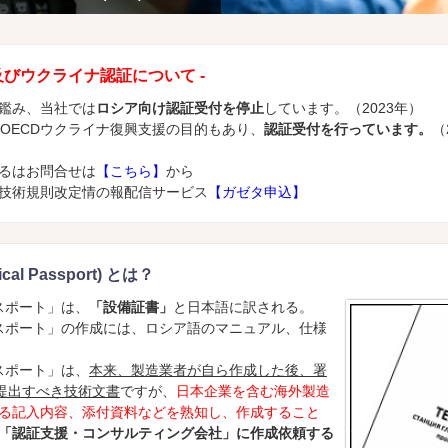
及びウクライナ認証について -
鑑み、当社では
ロシア向け認証受付を停止
しています。（2023年）
のOECDウクライナ復興支援の目的もあり、
認証受付を行っています。
（
るはお問合せは
【こちら】
から
技術規則改定情の報配信サービス
【ガゼタ申込】
l Passport) とは？
カルパスポート」は、
「設備証書」
と日本語に訳される。
テクニカルパスポート」の作成には、ロシア語のマニュアル、仕様
カルパスポート」は、
本来、製造業者が自ら作成した後、署
に提出すべき技術文書
ですが、
日本企業を含む海外製造
る記入内容、添付資料などを熟知し、作成すること
「認証支援・コンサルティング会社」に作成依頼する