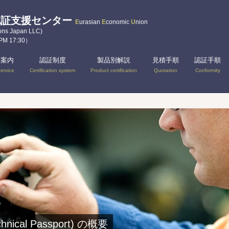
認証支援センター
E
urasian
E
conomic
U
nion
Japan LLC)
 PM 17:30）
務案内
認証制度
製品別解説
見積手順
認証手順
ervice
Certification system
Product certification
Quotation
Conformity
cal Passport) の概要