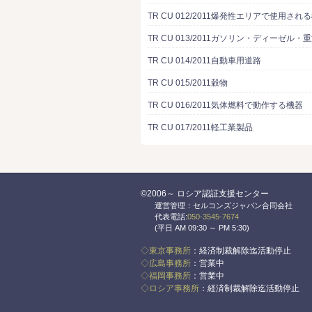
TR CU 012/2011爆発性エリアで使用され
TR CU 013/2011ガソリン・ディーゼル・
TR CU 014/2011自動車用道路
TR CU 015/2011穀物
TR CU 016/2011気体燃料で動作する機器
TR CU 017/2011軽工業製品
©2006～ ロシア認証支援センター
運営管理：セルコンズジャパン合同会社
代表電話:
050-3545-7674
(平日 AM 09:30 ～ PM 5:30)
◇東京事務所
：経済制裁解除迄活動停止
◇広島事務所
：営業中
◇福岡事務所
：営業中
◇ロシア事務所
：経済制裁解除迄活動停止