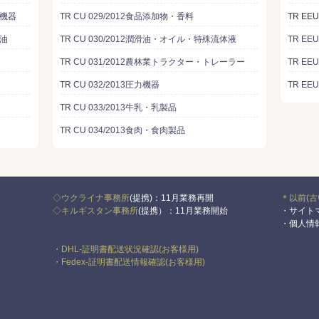
る機器
TR CU 029/2012食品添加物・香料
TR EE
重油
TR CU 030/2012潤滑油・オイル・特殊流体液
TR EE
TR CU 031/2012農林業トラクター・トレーラー
TR EE
TR CU 032/2013圧力機器
TR EE
TR CU 033/2013牛乳・乳製品
TR CU 034/2013食肉・食肉製品
◇ウクライナ事務所
(提携)：11月業務再開
＊以前(古
◇キルギスタン事務所
(提携）：11月業務開始
・サイト
・個人情
・DHL-証明書配送状況確認
(お客様用)
・Fedex-証明書配送情報確認
(お客様用)