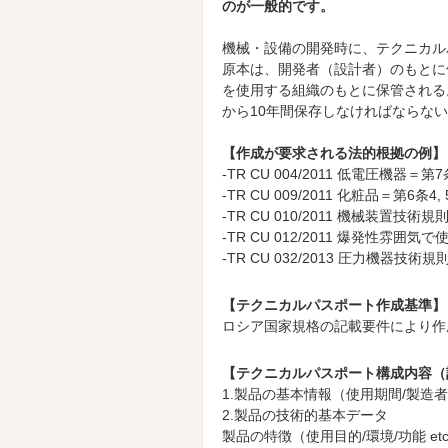
のが一般的です。
機械・設備の開発時に、テクニカル
原本は、開発者（設計者）のもとに
を使用する組織のもとに保管される
から10年間保存しなければならな
【作成が要求される法的根拠の例】
-TR CU 004/2011 低電圧機器＝第7条
-TR CU 009/2011 化粧品＝第6条4, 
-TR CU 010/2011 機械装置技術規
-TR CU 012/2011 爆発性雰
-TR CU 032/2013 圧力機器技術規則
【テクニカルパスポート作成基準】
ロシア国家規格の記載要件により作
【テクニカルパスポート構成内容（
1.製品の基本情報（使用期間/製造者/輸
2.製品の技術的基本データ
製品の特徴（使用目的/環境/功能 etc