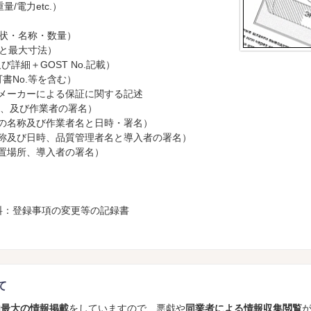
/電力etc.）
状・名称・数量）
と最大寸法）
詳細＋GOST No.記載）
書No.等を含む）
、メーカーによる保証に関する記述
間、及び作業者の署名）
品の名称及び作業者名と日時・署名）
名称及び日時、品質管理者名と導入者の署名）
設置場所、導入者の署名）
料：登録事項の変更等の記録書
て
内最大の情報掲載
をしていますので、悪戯や
同業者による情報収集閲覧