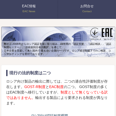
EAC情報
お問合せ
EAC News
Contact
弊社は,2006年からロシア認証支援に取り組み、16年間の「認証支援」,「認証相談」,「認証
制度セミナー」,「技術規則日本語翻訳」を通じて
日本企業を支援して来た国内で 最も古い企業の一つです。ロシア経済制裁下でのご相談、コ
ンサルティングを受付ております。
現行の法的制度は二つ
ロシア向け製品の輸出に際しては、二つの適合性評価制度が存
在します。
GOST-R制度
と
EAC制度
の二つ。 GOST制度の多く
はEAC制度へ移行していますが、
制度として無くなっている訳
ではありません。
輸出する製品により要求される制度が異なり
ます。