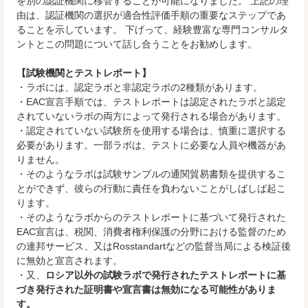
を別の認証機関に移管することが可能になりました。 上記の理
由は、認証機関の選択が適合性評価手順の重要なステップであ
ることを示しています。 下げって、経験豊富な専門コンサルタ
ントとこの問題について話し合うことをお勧めします。
【試験機関とテストレポート】
・ラボには、認定ラボと非認定ラボの2種類があります。
・EAC宣言手順では、テストレポートは認定されたラボと認定
されていないラボの両方によって発行される場合があります。
・認定されていない試験所を使用する場合は、慎重に選択する
必要があります。一部ラボは、テストに必要な人員や機器があ
りません。
・そのようなラボは試験サンプルの通関貿易書類を提供するこ
とができず、彼らの行動に責任を負わないことがしばしば起こ
ります。
・そのようなラボからのテストレポートに基づいて発行された
EAC宣言は、税関、消費者権利保護の分野における監督のため
の連邦サービス、又はRosstandartなどの監督当局による検証後
に無効と宣言されます。
・又、
ロシア以外の試験ラボで発行されたテストレポートに基
づき発行された証明書や宣言書は無効になる可能性がありま
す。