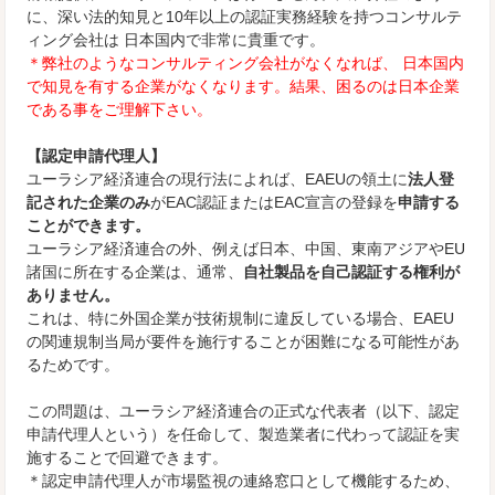
に、深い法的知見と10年以上の認証実務経験を持つコンサルテ
ィング会社は 日本国内で非常に貴重です。
＊弊社のようなコンサルティング会社がなくなれば、 日本国内
で知見を有する企業がなくなります。結果、困るのは日本企業
である事をご理解下さい。
【認定申請代理人】
ユーラシア経済連合の現行法によれば、EAEUの領土に
法人登
記された企業のみ
がEAC認証またはEAC宣言の登録を
申請する
ことができます。
ユーラシア経済連合の外、例えば日本、中国、東南アジアやEU
諸国に所在する企業は、通常、
自社製品を自己認証する権利が
ありません。
これは、特に外国企業が技術規制に違反している場合、EAEU
の関連規制当局が要件を施行することが困難になる可能性があ
るためです。
この問題は、ユーラシア経済連合の正式な代表者（以下、認定
申請代理人という）を任命して、製造業者に代わって認証を実
施することで回避できます。
＊認定申請代理人が市場監視の連絡窓口として機能するため、