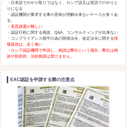
・日本語でのやり取りではなく、ロシア語又は英語でのやりと
りになる
・認証機関が要求する事の意味が理解出来ないケースが多々あ
る。
・
意思疎通が難しい
・認証行程に関する相談、Q&A、コンサルティングが出来ない
・コンプライアンス順守の為の関係法令、改定法令に関する
情
報提供は、全く無い
・
ロシア認証機関で申請し、相談は弊社という場合、弊社は相
談や技術的、法的相談は受けません。
EAC認証を申請する際の注意点