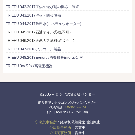
TR EEU 042/2017子供の遊び場の機器・装置
TR EEU 043/2017消火・防火設備
TR EEU 044/2017飲料水(ミネラルウオーター)
TR EEU 045/2017石油オイル(取扱不可)
TR EEU 046/2018天然ガス燃料(取扱不可)
TR EEU 047/2018アルコール製品
TR EEU 048/2018Eenergy消費機器Energy効率
TR EEU 0xx/20xx高電圧機器
©2006～ ロシア認証支援センター
運営管理：セルコンズジャパン合同会社
代表電話:
050-3545-7674
(平日 AM 09:30 ～ PM 5:30)
◇東京事務所
：経済制裁解除迄活動停止
◇広島事務所
：営業中
◇福岡事務所
：営業中