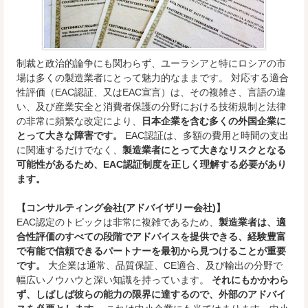
制裁と政治的論争にも関わらず、ユーラシアと特にロシアの市
場は多くの製造業者にとって魅力的なままです。 対応する適合
性評価（EAC認証、又はEAC宣言）は、その複雑さ、言語の違
い、及び産業安全と消費者保護の分野における技術規制と法律
の非常に頻繁な改定により、
日本企業を含む多くの外国企業に
とって大きな障害です。
EAC認証は、多額の費用と時間の支出
に関連するだけでなく、
製造業者にとって大きなリスクとなる
可能性があるため、EAC認証制度を正しく理解する必要があり
ます。
【コンサルティング会社(アドバイザリー会社)】
EAC認定のトピックは非常に複雑であるため、
製造業者は、適
合性評価のすべての段階でアドバイスを提供できる、経験豊富
で有能で信頼できるパートナーを最初から見つけることが重要
です。
大企業は通常、品質保証、CE適合、及び輸出の分野で
幅広いノウハウと深い知識を持っています。
それにもかかわら
ず、しばしば彼らの能力の限界に達するので、外部のアドバイ