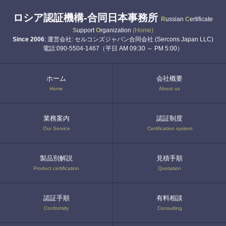
ロシア認証機構-合同日本事務所
R
ussian
C
ertificate
S
upport
O
rganization
(Home)
Since 2006
: 運営会社: セルコンズジャパン合同会社 (Sercons Japan LLC)
電話:090-5504-1467（平日 AM 09:30 ～ PM 5:00）
ホーム
会社概要
Home
About us
業務案内
認証制度
Our Service
Certification system
製品別解説
見積手順
Product certification
Quotation
認証手順
有料相談
Conformity
Consulting