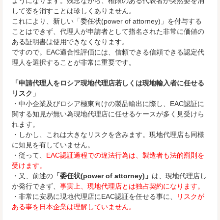
ようになります。残念ながら、権限のある代表者が突然姿を消
して姿を消すことは珍しくありません。
これにより、新しい「委任状(power of attorney)」を付与する
ことはできず、代理人が申請者として指名された非常に価値の
ある証明書は使用できなくなります。
ですので。EAC適合性評価には、信頼できる信頼できる認定代
理人を選択することが非常に重要です。
「申請代理人をロシア現地代理店若しくは現地輸入者に任せる
リスク」
・中小企業及びロシア極東向けの製品輸出に際し、EAC認証に
関する知見が無い為現地代理店に任せるケースが多く見受けら
れます。
・しかし、これは大きなリスクを含みます。現地代理店も同様
に知見を有していません。
・従って、
EAC認証過程での違法行為は、製造者も法的罰則を
受けます。
・又、前述の
「委任状(power of attorney)」
は、現地代理店し
か発行できず、
事実上、現地代理店とは独占契約になります。
・非常に安易に現地代理店にEAC認証を任せる事に、
リスクが
ある事を日本企業は理解していません。