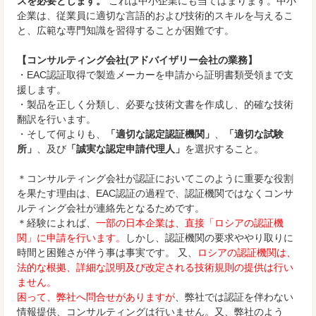
スを必要とします。
これは中小企業にも当てはまります。中小
企業は、従業員に適切な言語的および技術的スキルを与えるこ
と、広範な専門知識を習得することが困難です。
【コンサルティング会社(アドバイザリー会社の業務】
・EAC認証取得で製造メーカーを申請から証明書類受領まで支
援します。
・製品を正しく分類し、必要な技術文書を作成し、的確な技術
翻訳を行います。
・そして何よりも、
「適切な認定認証機関」
、
「適切な試験
所」
、及び
「誠実な認定申請代理人」
を選択すること。
＊コンサルティング会社が認証においてこのように重要な役割
を果たす理由は、EAC認証の過程で、認証機関ではなくコンサ
ルティング会社が連絡先となるためです。
＊経験によれば、
一部の日本企業は、直接「ロシアの認証機
関」に申請を行います。
しかし、認証機関の要求ややり取りに
時間と困難さが伴う事は事実です。 又、
ロシアの認証機関は、
法的な根拠、詳細な説明及び改定される技術規則の提供は行い
ません。
困って、弊社へ問合せがありますが
、弊社では認証を伴わない
情報提供、コンサルティングは行いません。又、弊社のよう