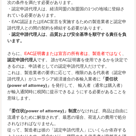
次の条件を満たす必要があります。
・認定申請代理人は、経済同盟の加盟国の1つの地域に登録さ
れている必要があります。
・EAC認証またはEAC宣言を実施するための製造業者と認定申
請代理人との間の契約を締結する必要があります。
・
認定申請代理人は、品質および安全基準を順守する責任を負
います。
さらに、
EAC証明書または宣言の所有者は、製造者ではなく
、
認定申請代理人
です。 誰がEAC証明書を使用できるかを決定で
きるのは、申請者としての認定申請代理人だけです。
これは、製造業者の要求に応じて、権限のある代表者（認定申
請代理人）がユーラシア経済連合の各輸入業者に
「委任状
(power of attorney)」
を発行して、 輸入者（通常は購入者）
が輸入通関時に税関に提示できるようにする必要があることを
意味します。
「委任状(power of attorney)」制度
がなければ、商品は自由に
流通するために解放されず、最悪の場合、荷送人の費用で処分
されなければなりません。
従って、製造者は彼の「認定申請代理人」にいくらか依存する