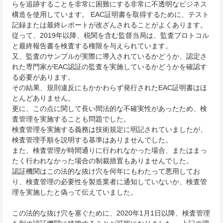
らを追跡することを非常に困難にする非常に不透明なビジネス
構造を使用しています。 EAC証明書を取得するために、テスト
記録または最終レポートが改ざんされることがよくあります。
従って、2019年以降、税関を含む監督当局は、監査プロトコル
と最終報告書を検査する権限を与えられています。
又、監査のサンプルが実際に導入されているかどうか、認定さ
れた専門家がEAC認証の監査を実施しているかどうかを確認す
る必要があります。
その結果、規則違反にもかかわらず発行されたEAC証明書はほ
とんどありません。
更に、この点に関して長い間法的な不確実性があったため、検
査管理を実施することも問題でした。
検査管理を実施する義務は技術規定に明記されていましたが、
検査管理手順を説明する基準はありませんでした。
また、検査管理が時間通りに行われなかった場合、またはまっ
たく行われなかった場合の制裁措置もありませんでした。
認証機関はこの法的な抜け穴を何年にもわたって悪用してお
り、検査管理の必要性を製造業者に通知していないか、検査管
理を実施したと偽って伝えていました。
この法的な抜け穴を塞ぐために、2020年1月1日以降、検査管理