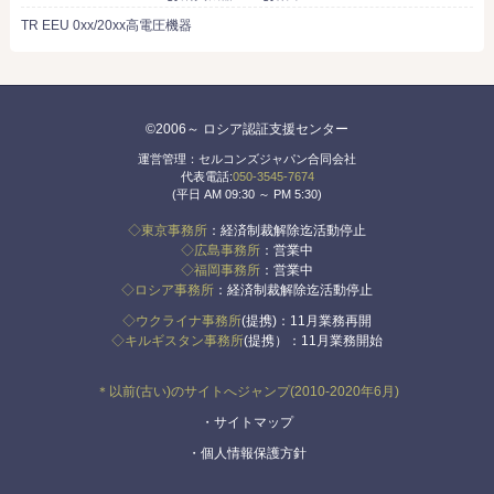
TR EEU 0xx/20xx高電圧機器
©2006～ ロシア認証支援センター
運営管理：セルコンズジャパン合同会社
代表電話:
050-3545-7674
(平日 AM 09:30 ～ PM 5:30)
◇東京事務所
：経済制裁解除迄活動停止
◇広島事務所
：営業中
◇福岡事務所
：営業中
◇ロシア事務所
：経済制裁解除迄活動停止
◇ウクライナ事務所
(提携)：11月業務再開
◇キルギスタン事務所
(提携）：11月業務開始
＊以前(古い)のサイトへジャンプ(2010-2020年6月)
・サイトマップ
・個人情報保護方針