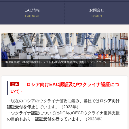
EAC情報
お問合せ
EAC News
Contact
TR CU 高電圧機器技術規則ドラフト,EAC高電圧機器技術規則ドラフトについて
- ロシア向けEAC認証及びウクライナ認証につ
いて -
・現在のロシアのウクライナ侵攻に鑑み、当社では
ロシア向け
認証受付を停止
しています。（2023年）
・
ウクライナ認証
についてはJICAのOECDウクライナ復興支援
の目的もあり、
認証受付を行っています。
（2023年）