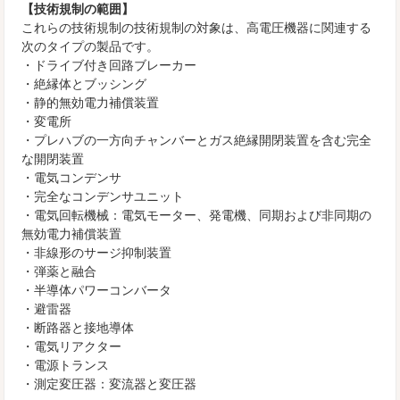
【技術規制の範囲】
これらの技術規制の技術規制の対象は、高電圧機器に関連する
次のタイプの製品です。
・ドライブ付き回路ブレーカー
・絶縁体とブッシング
・静的無効電力補償装置
・変電所
・プレハブの一方向チャンバーとガス絶縁開閉装置を含む完全
な開閉装置
・電気コンデンサ
・完全なコンデンサユニット
・電気回転機械：電気モーター、発電機、同期および非同期の
無効電力補償装置
・非線形のサージ抑制装置
・弾薬と融合
・半導体パワーコンバータ
・避雷器
・断路器と接地導体
・電気リアクター
・電源トランス
・測定変圧器：変流器と変圧器