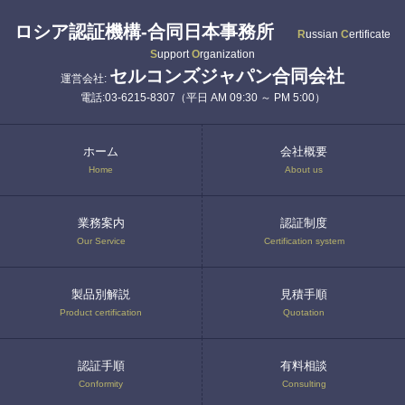
ロシア認証機構-合同日本事務所
R
ussian
C
ertificate
S
upport
O
rganization
セルコンズジャパン合同会社
運営会社:
電話:03-6215-8307（平日 AM 09:30 ～ PM 5:00）
ホーム
会社概要
Home
About us
業務案内
認証制度
Our Service
Certification system
製品別解説
見積手順
Product certification
Quotation
認証手順
有料相談
Conformity
Consulting