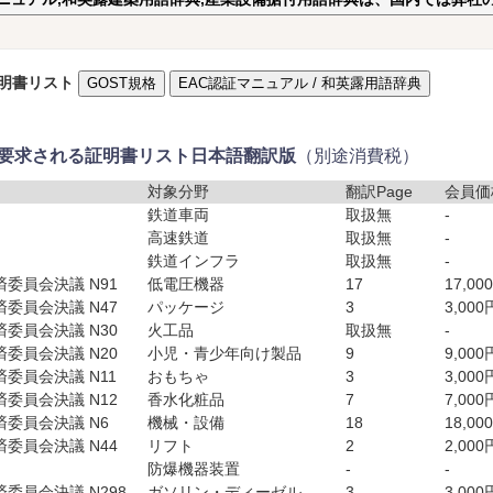
明書リスト
GOST規格
EAC認証マニュアル / 和英露用語辞典
に要求される証明書リスト日本語翻訳版
（別途消費税）
対象分野
翻訳Page
会員価
鉄道車両
取扱無
-
高速鉄道
取扱無
-
鉄道インフラ
取扱無
-
委員会決議 N91
低電圧機器
17
17,00
委員会決議 N47
パッケージ
3
3,000
委員会決議 N30
火工品
取扱無
-
委員会決議 N20
小児・青少年向け製品
9
9,000
委員会決議 N11
おもちゃ
3
3,000
委員会決議 N12
香水化粧品
7
7,000
委員会決議 N6
機械・設備
18
18,00
委員会決議 N44
リフト
2
2,000
防爆機器装置
-
-
委員会決議 N298
ガソリン・ディーゼル
3
3,000