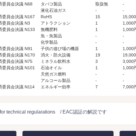
委員会決議 N68
タバコ製品
取扱無
-
液化石油ガス
-
-
委員会決議 N167
RoHS
15
15,00
委員会決議 N3
アトラクション
1
1,000
委員会決議 N133
無機肥料
1
1,000
魚・魚製品
-
-
化学製品
-
-
委員会決議 N91
子供の遊び場の機器
1
1,000
委員会決議 N170
消火・防火設備
19
19,00
委員会決議 N75
ミネラル飲料水
3
3,000
委員会決議 N101
石油オイル
1
1,000
天然ガス燃料
-
-
アルコール製品
-
-
委員会決議 N114
エネルギー効率
7
7,000
n for technical regularations / EAC認証の解説です