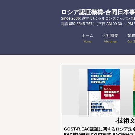
ロシア認証機構-合同日本
Since 2006
: 運営会社: セルコンズジャパン合同会社 
電話:050-3545-7674（平日 AM 09:30 ～ PM 
ホーム
会社概要
業
Home
About us
Our S
-技術
GOST-R,EAC認証に関するロ
EAC技術規則,GOST規格,EA