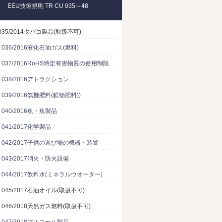
EEU技術規則 TR CU 035～48
 035/2014タバコ製品(取扱不可)
U 036/2016液化石油ガス(燃料)
U 037/2016RoHS特定有害物質の使用制限
U 038/2016アトラクション
U 039/2016無機肥料(鉱物肥料))
U 040/2016魚・魚製品
U 041/2017化学製品
EU 042/2017子供の遊び場の機器・装置
U 043/2017消火・防火設備
U 044/2017飲料水(ミネラルウオーター)
U 045/2017石油オイル(取扱不可)
U 046/2018天然ガス燃料(取扱不可)