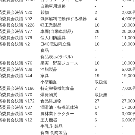
自動車用道路
-
-
委員会決議 N20
穀物
2
2,000
委員会決議 N92
気体燃料で動作する機器
4
4,000
委員会決議 N228
軽工業製品
10
10,00
委員会決議 N77
車両(自動車部品)
28
28,00
委員会決議 N79
個人用防護具
11
11,00
委員会決議 N2
EMC電磁両立性
10
10,00
食品
-
-
食品表示(ラベル)
-
-
委員会決議 N76
果実・野菜ジュース
10
10,00
委員会決議 N39
油脂製品
5
5,000
委員会決議 N44
家具
19
19,00
小型船舶
取扱無
-
委員会決議 N166
特定栄養機能食品
7
7,000
委員会決議 N70
爆発物質
取扱無
-
委員会決議 N172
食品添加物
27
27,00
委員会決議 N37
潤滑油・特殊流体液
17
17,00
委員会決議 N30
農林業トラクター
3
3,000
委員会決議 N12
圧力機器
6
6,000
牛乳.乳製品
-
-
食肉.食肉製品
-
-