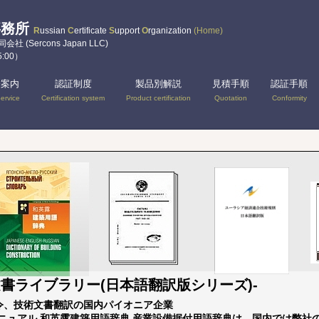
事務所
R
ussian
C
ertificate
S
upport
O
rganization
(Home)
(Sercons Japan LLC)
5:00）
務案内
認証制度
製品別解説
見積手順
認証手順
ervice
Certification system
Product certification
Quotation
Conformity
文書ライブラリー(日本語翻訳版シリーズ)-
シア法令、技術文書翻訳の国内パイオニア企業
C認証マニュアル,和英露建築用語辞典,産業設備据付用語辞典は、国内で