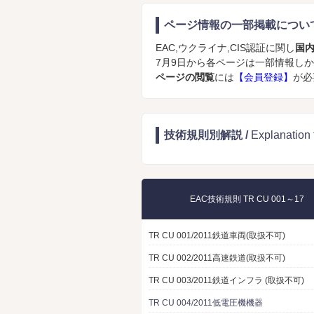
ページ情報の一部掲載につい
EAC,ウクライナ,CIS認証に関し
国
7月9日から各ページは一部情報し
ページの閲覧
には
【会員登録】
が必
技術規則別解説 /
Explanatio
EAC技術規則 TR CU 001～17
TR CU 001/2011鉄道車両(取扱不可)
TR CU 002/2011高速鉄道(取扱不可)
TR CU 003/2011鉄道インフラ (取扱不可)
TR CU 004/2011低電圧機機器