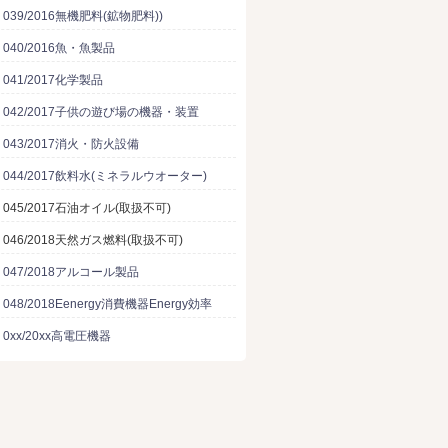
U 039/2016無機肥料(鉱物肥料))
U 040/2016魚・魚製品
U 041/2017化学製品
EU 042/2017子供の遊び場の機器・装置
U 043/2017消火・防火設備
U 044/2017飲料水(ミネラルウオーター)
U 045/2017石油オイル(取扱不可)
U 046/2018天然ガス燃料(取扱不可)
U 047/2018アルコール製品
U 048/2018Eenergy消費機器Energy効率
U 0xx/20xx高電圧機器