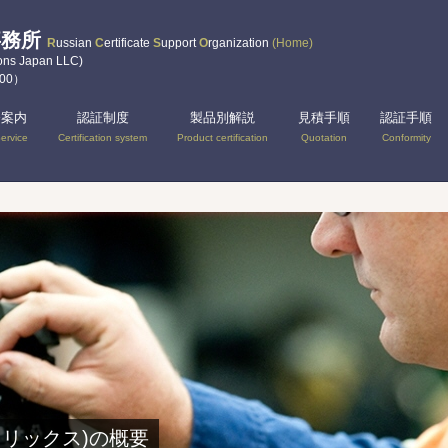
事務所
R
ussian
C
ertificate
S
upport
O
rganization
(Home)
Japan LLC)
:00）
務案内
認証制度
製品別解説
見積手順
認証手順
ervice
Certification system
Product certification
Quotation
Conformity
認証マトリックス)の概要