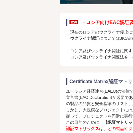
- ロシア向けEAC認証
・現在のロシアのウクライナ侵攻に
・
ウクライナ認証
についてはJICA
・ロシア及びウクライナ認証に関す
・ロシア及びウクライナ関連法令・
Certificate Matrix(認証
ユーラシア経済連合(EAEU)の法律で
宣言書(EAC Declaratio
の製品の品質と安全基準のリスト、
しかし、大規模なプロジェクトには
従って、プロジェクトを円滑に実行
この目的のために、
【認証マトリッ
認証マトリックス
は、
どの製品やタ