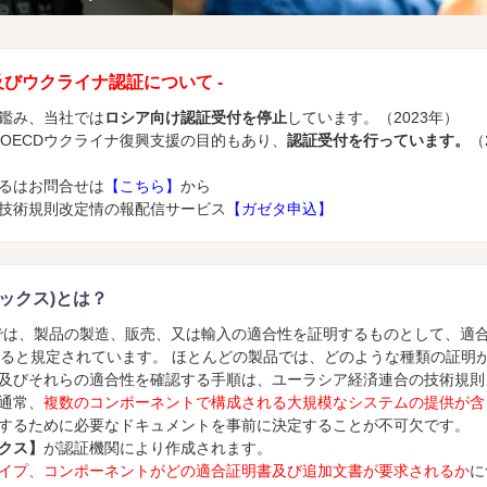
及びウクライナ認証について -
鑑み、当社では
ロシア向け認証受付を停止
しています。（2023年）
のOECDウクライナ復興支援の目的もあり、
認証受付を行っています。
（
るはお問合せは
【こちら】
から
技術規則改定情の報配信サービス
【ガゼタ申込】
マトリックス)とは？
は、製品の製造、販売、又は輸入の適合性を証明するものとして、適合証明書(EA
n)が必要であると規定されています。 ほとんどの製品では、どのような種類の
及びそれらの適合性を確認する手順は、ユーラシア経済連合の技術規則（
通常、
複数のコンポーネントで構成される大規模なシステムの提供が含
するために必要なドキュメントを事前に決定することが不可欠です。
クス】
が認証機関により作成されます。
イプ、コンポーネントがどの適合証明書及び追加文書が要求されるか
に