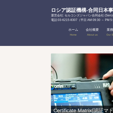
ロシア認証機構-合同日本
運営会社: セルコンズジャパン合同会社 (Sercons 
電話:03-6215-8307（平日 AM 09:30 ～ PM 5
ホーム
会社概要
業
Home
About us
Our S
Certificate Matrix(