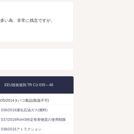
が多い為、非常に残念ですが、
EEU技術規則 TR CU 035～48
 035/2014タバコ製品(取扱不可)
U 036/2016液化石油ガス(燃料)
U 037/2016RoHS特定有害物質の使用制限
U 038/2016アトラクション