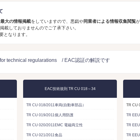
て
内最大の情報掲載
をしていますので、悪戯や
同業者による情報収集閲覧
か掲載しておりませんのでご了承下さい。
要となります。
n for technical regularations / EAC認証の解説です
EAC技術規則 TR CU 018～34
TR CU 018/2011車両(自動車部品）
TR CU
TR CU 019/2011個人用防護
TR EE
TR CU 020/2011EMC 電磁両立性
TR EE
TR CU 021/2011食品
TR EE