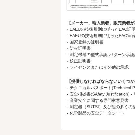
【メーカー、輸入業者、販売業者が
- EAEUの技術規則に従ったEAC証
- EAEUの技術規則に従ったEAC宣
- 国家登録の証明書
- 防火証明書
- 測定機器の型式承認-パターン承
- 校正証明書
- ライセンスまたはその他の承認
【提供しなければならないいくつか
- テクニカルパスポート(Technical Pas
- 安全根拠書(SAfety Justificati
- 産業安全に関する専門家意見書
- 測定器（SUTSI）及び他の多く
- 化学製品の安全データシート